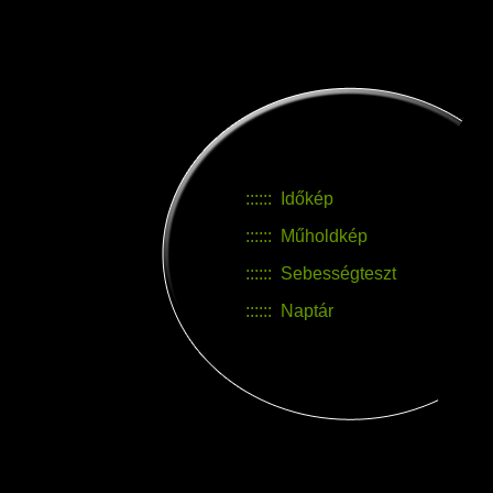
::::::
Időkép
::::::
Műholdkép
::::::
Sebességteszt
::::::
Naptár